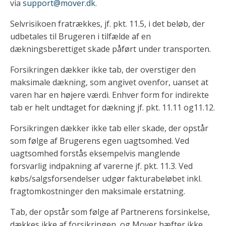
via
support@mover.dk
.
Selvrisikoen fratrækkes, jf. pkt. 11.5, i det beløb, der
udbetales til Brugeren i tilfælde af en
dækningsberettiget skade påført under transporten.
Forsikringen dækker ikke tab, der overstiger den
maksimale dækning, som angivet ovenfor, uanset at
varen har en højere værdi. Enhver form for indirekte
tab er helt undtaget for dækning jf. pkt. 11.11 og11.12.
Forsikringen dækker ikke tab eller skade, der opstår
som følge af Brugerens egen uagtsomhed. Ved
uagtsomhed forstås eksempelvis manglende
forsvarlig indpakning af varerne jf. pkt. 11.3. Ved
købs/salgsforsendelser udgør fakturabeløbet inkl.
fragtomkostninger den maksimale erstatning.
Tab, der opstår som følge af Partnerens forsinkelse,
dækkes ikke af forsikringen, og Mover hæfter ikke