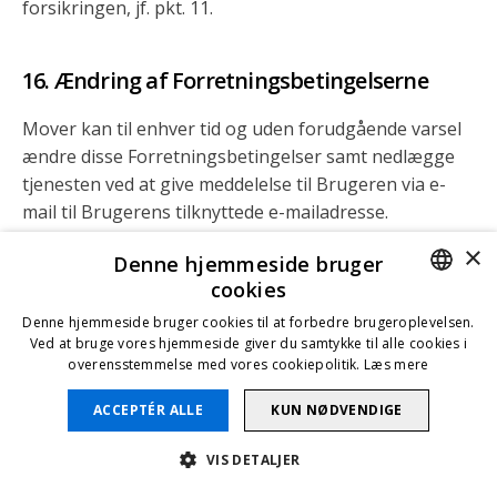
forsikringen, jf. pkt. 11.
Ændring af Forretningsbetingelserne
Mover kan til enhver tid og uden forudgående varsel
ændre disse Forretningsbetingelser samt nedlægge
tjenesten ved at give meddelelse til Brugeren via e-
mail til Brugerens tilknyttede e-mailadresse.
×
I tilfælde af ændringer i disse Forretningsbetingelser
Denne hjemmeside bruger
vil Brugeren modtage besked herom og enhver
cookies
anvendelse af Mover Platformen af Brugeren vil
ENGLISH
Denne hjemmeside bruger cookies til at forbedre brugeroplevelsen.
herefter betragtes som en godkendelse af disse
Ved at bruge vores hjemmeside giver du samtykke til alle cookies i
DANISH
overensstemmelse med vores cookiepolitik.
Læs mere
betingelser.
ACCEPTÉR ALLE
KUN NØDVENDIGE
Interaktioner med tredjepart
VIS DETALJER
Mover kan på Mover Platformen placere hyperlinks til