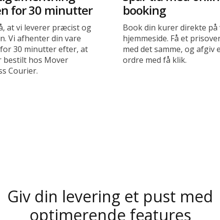
n for 30 minutter
booking
å, at vi leverer præcist og
Book din kurer direkte på
den. Vi afhenter din vare
hjemmeside. Få et prisove
for 30 minutter efter, at
med det samme, og afgiv 
r bestilt hos Mover
ordre med få klik.
ss Courier.
Giv din levering et pust med
optimerende features