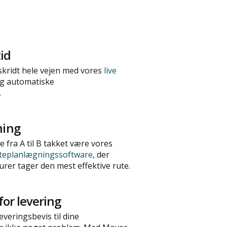
tid
skridt hele vejen med vores
live
g automatiske
.
ning
e fra A til B takket være vores
teplanlægningssoftware
, der
urer tager den mest effektive rute.
 for levering
everingsbevis til dine