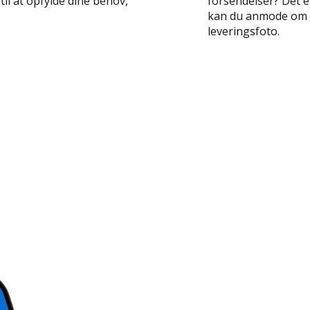
til at opfylde dine behov,
forsendelser? Det 
kan du anmode om en
leveringsfoto.