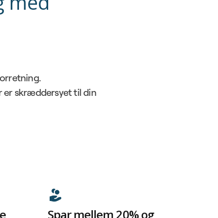
ng med
forretning.
r er skræddersyet til din
ne
Spar mellem 20% og