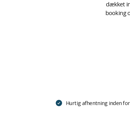
dækket in
booking o
Hurtig afhentning inden fo