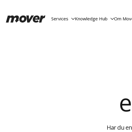
Services
Knowledge Hub
Om Mov


e
Har du en