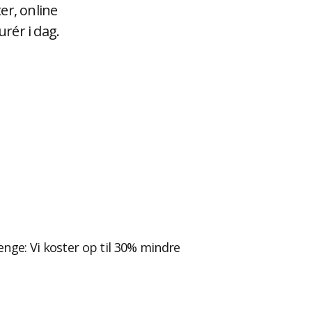
er, online
rér i dag.
nge: Vi koster op til 30% mindre