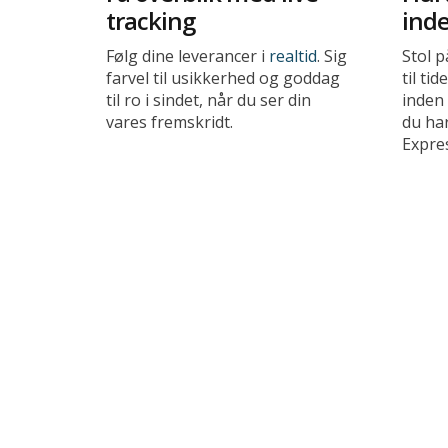
tracking
inde
Følg dine leverancer i
realtid
. Sig
Stol p
farvel til usikkerhed og goddag
til ti
til ro i sindet, når du ser din
inden 
vares fremskridt.
du ha
Expre