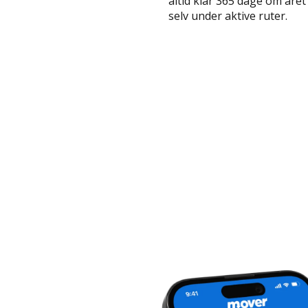
altid klar 365 dage om året 
selv under aktive ruter.