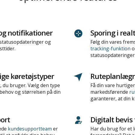
og notifikationer
Sporing i real
 statusopdateringer og
Følg din vares frem
ttider.
tracking-funktion
o
statusopdateringer
dige køretøjstyper
Ruteplanlæg
t, du bruger. Vælg den type
Få din vare hurtiger
e behov og størrelsen på din
markedsførende
ru
garanterer, at din k
ort
Digitalt bevis
rede
kundesupportteam
er
Har du brug for et l