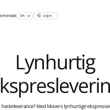
er
Kontakt
DA
Log in


Lynhurtig
kspresleveri
 hasteleverance? Med Movers lynhurtige ekspresser