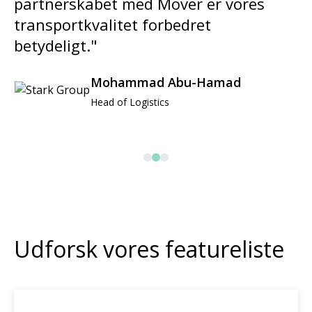
es
gør det muligt for os at forbedre
servicen på sidste kilometer."
Marcus Baumgartner
Customer Fulfilment Manager af Ingk
Udforsk vores featureliste