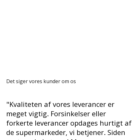
Det siger vores kunder om os
r
"Løsningen har forbedret vores
gennemsigtighed, leveringspræcis
igt af
og reduceret vores omkostninger. 
iden
er et stort skridt for IKEA Retail, de