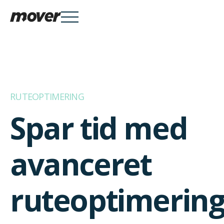
Services

RUTEOPTIMERING
Spar tid med
Knowledge Hub

avanceret
Om Mover
ruteoptimerin