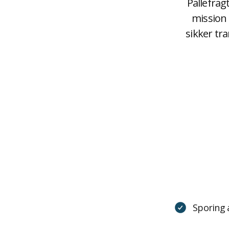
Pallefrag
mission 
sikker tr
Sporing a