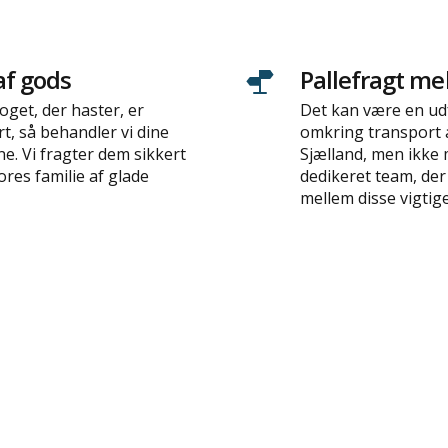
af gods
Pallefragt me
get, der haster, er
Det kan være en udf
rt, så behandler vi dine
omkring transport a
e. Vi fragter dem sikkert
Sjælland, men ikke 
vores familie af glade
dedikeret team, der
mellem disse vigtig