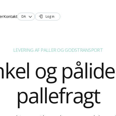
er
Kontakt
DA
Log in


LEVERING AF PALLER OG GODSTRANSPORT
kel og pålide
pallefragt