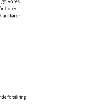
igt. Vores
år for en
chauffører
de forsikring