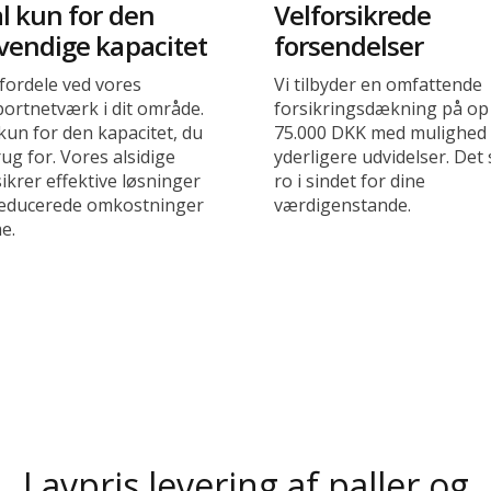
l kun for den
Velforsikrede
vendige kapacitet
forsendelser
fordele ved vores
Vi tilbyder en omfattende
portnetværk i dit område.
forsikringsdækning på op 
kun for den kapacitet, du
75.000 DKK med mulighed 
ug for. Vores alsidige
yderligere udvidelser. Det 
sikrer effektive løsninger
ro i sindet for dine
educerede omkostninger
værdigenstande.
me.
Lavpris levering af paller og