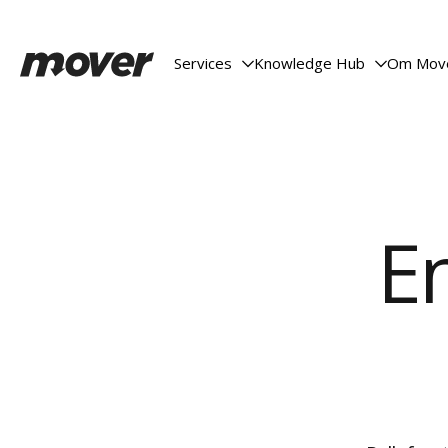
Services
Knowledge Hub
Om Mov


En