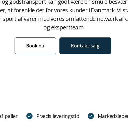
t og godstransport kan godt være en smule besværl
er, at forenkle det for vores kunder i Danmark. Vi st
ansport af varer med vores omfattende netværk af 
og ekspertteam.
Book nu
Kontakt salg
f paller
Præcis leveringstid
Markedsleden