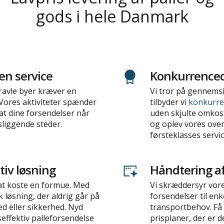
gods i hele Danmark
en service
Konkurrenced
avle byer kræver en
Vi tror på gennems
. Vores aktiviteter spænder
tilbyder vi
konkurren
 at dine forsendelser når
uden skjulte omkostn
esliggende steder.
og oplev vores ove
førsteklasses servic
iv løsning
Håndtering a
 at koste en formue. Med
Vi skræddersyr vore
løsning, der aldrig går på
forsendelser til enke
d eller sikkerhed. Nyd
transportbehov. Få 
effektiv palleforsendelse
prisplaner, der er d